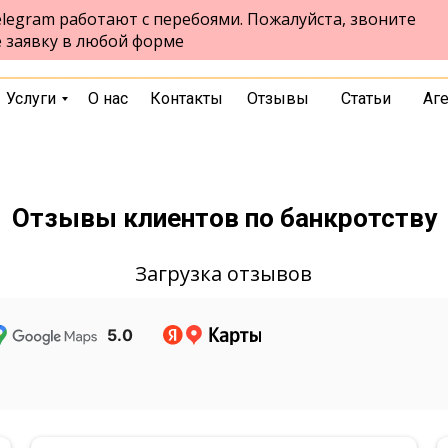
legram работают с перебоями. Пожалуйста, звоните
ул. Партизана Железняка, 6а,
Красноярск
е заявку в любой форме
офис 209
выбрать город
Услуги
О нас
Контакты
Отзывы
Статьи
Аг
Отзывы клиентов по банкротству
Загрузка отзывов
5.0