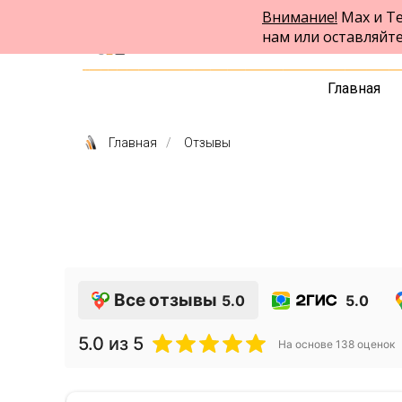
Внимание!
Max и Te
ФПК Альтернатива
нам или оставляйт
Юридическая помощь в Красноярске
и по всей России
Главная
Главная
/
Отзывы
Все отзывы
5.0
5.0
5.0
из 5
На основе
138
оценок