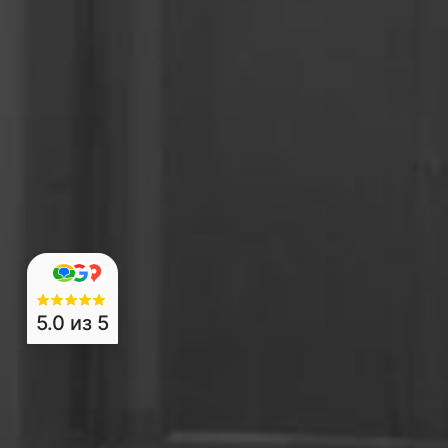
5.0
из 5