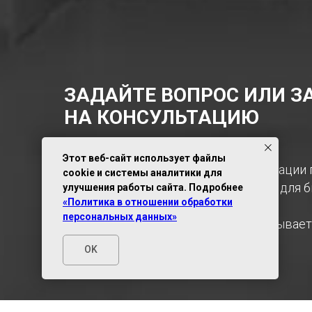
ЗАДАЙТЕ ВОПРОС ИЛИ 
НА КОНСУЛЬТАЦИЮ
В бесплатную консультацию входит:
Этот веб-сайт использует файлы
1. Разбор вашей ситуации, рекомендации
cookie и системы аналитики для
2. Список необходимых документов, для
улучшения работы сайта. Подробнее
«Политика в отношении обработки
персональных данных»
Консультация ни к чему вас НЕ обязывает
OK