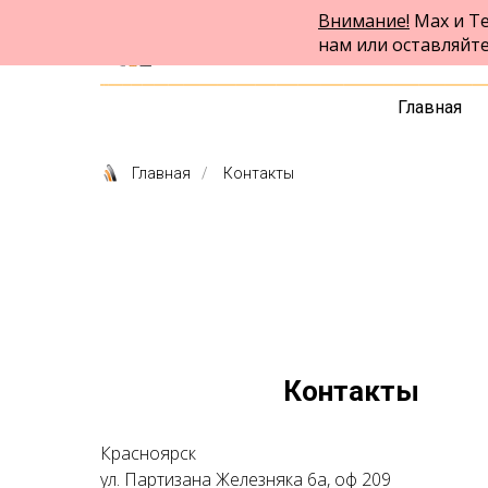
Внимание!
Max и Te
ФПК Альтернатива
нам или оставляйт
Юридическая помощь в Красноярске
и по всей России
Главная
Главная
/
Контакты
Контакты
Красноярск
ул. Партизана Железняка 6а, оф 209