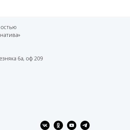
ностью
натива»
езняка 6а, оф 209