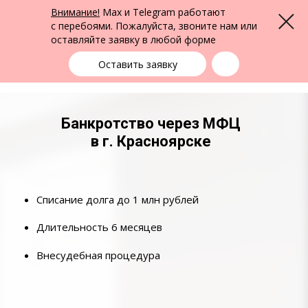
ФПК Альтернатива
Внимание!
Max и Telegram работают
Меню
Юридическая помощь в Красноярске
и по всей России
с перебоями. Пожалуйста, звоните нам или
оставляйте заявку в любой форме
Красноярск
+7 (391) 290-22-15
выбрать город
Оставить заявку
Банкротство через МФЦ
в г. Красноярске
Списание долга до 1 млн рублей
Длительность 6 месяцев
Внесудебная процедура