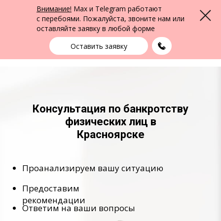
ФПК Альтернатива
Внимание!
Max и Telegram работают
Меню
Юридическая помощь в Красноярске
и по всей России
с перебоями. Пожалуйста, звоните нам или
оставляйте заявку в любой форме
Красноярск
+7 (391) 290-22-15
выбрать город
Оставить заявку
Консультация по банкротству
физических лиц в
Красноярске
Проанализируем вашу ситуацию
Предоставим
рекомендации
Ответим на ваши вопросы