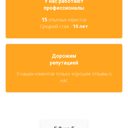
У нас работают
профессионалы
15
опытных юристов
Средний стаж -
10 лет
Дорожим
репутацией
У наших клиентов только хорошие отзывы о
нас