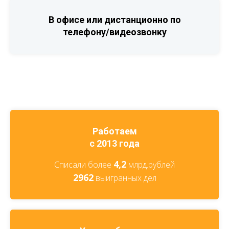
В офисе или дистанционно по
телефону/видеозвонку
Работаем
с 2013 года
4,2
Списали более
млрд.рублей
2962
выигранных дел