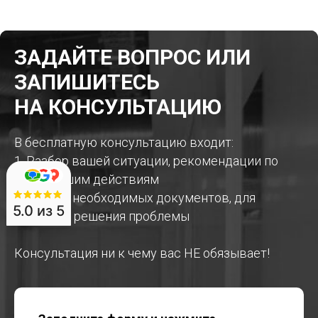
ЗАДАЙТЕ ВОПРОС ИЛИ
ЗАПИШИТЕСЬ
НА КОНСУЛЬТАЦИЮ
В бесплатную консультацию входит:
1. Разбор вашей ситуации, рекомендации по
дальнейшим действиям
2. Список необходимых документов, для
5.0
из 5
быстрого решения проблемы
Консультация ни к чему вас НЕ обязывает!