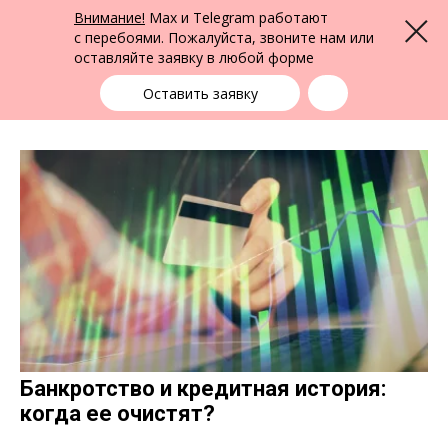
ФПК Альтернатива
Внимание!
Max и Telegram работают
Меню
Юридическая помощь в Красноярске
и по всей России
с перебоями. Пожалуйста, звоните нам или
оставляйте заявку в любой форме
Красноярск
+7 (391) 290-22-15
выбрать город
Оставить заявку
Банкротство и кредитная история:
когда ее очистят?